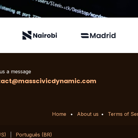
us a message
tact@masscivicdynamic.com
Home
•
About us
•
Terms of Se
US)
|
Português (BR)