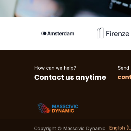
How can we help?
Send 
Contact us anytime
con
English (
Copyright © Masscivic Dynamic