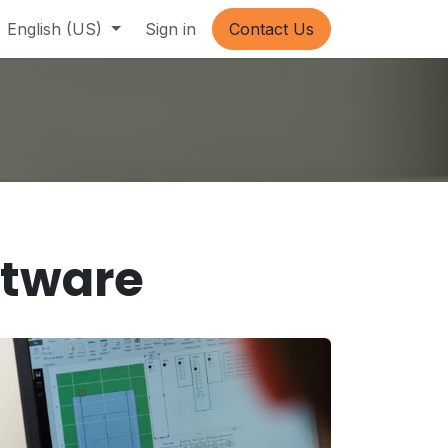
English (US)
Sign in
Contact Us
ftware