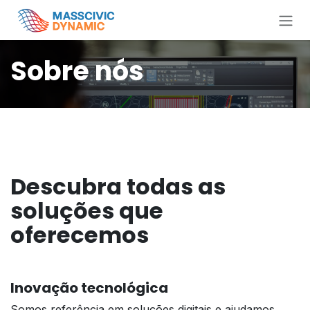
Pular para o conteúdo
Sobre nós
Descubra todas as
soluções que
oferecemos
Inovação tecnológica
Somos referência em soluções digitais e ajudamos